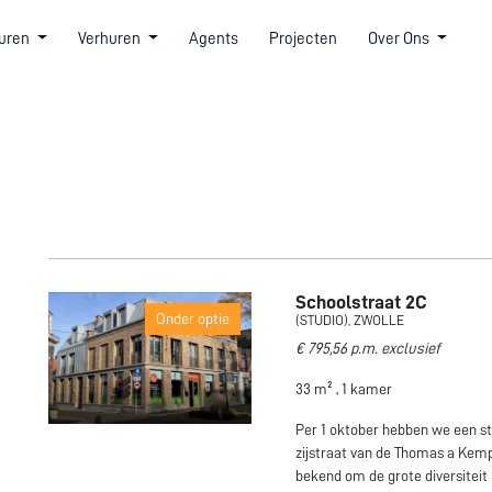
uren
Verhuren
Agents
Projecten
Over Ons
Schoolstraat 2C
Onder optie
(STUDIO), ZWOLLE
€ 795,56 p.m. exclusief
33 m² , 1 kamer
Per 1 oktober hebben we een st
zijstraat van de Thomas a Kempi
bekend om de grote diversiteit