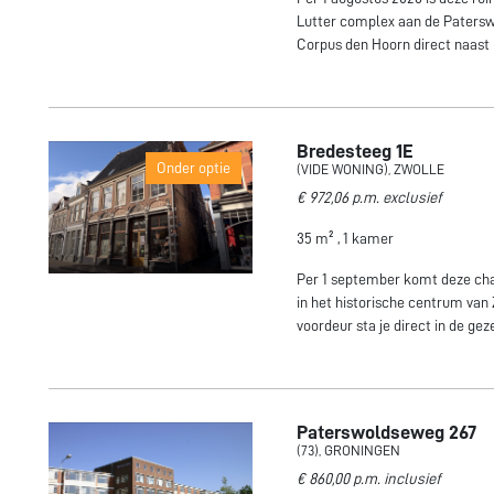
Lutter complex aan de Paterswo
Corpus den Hoorn direct naast
Bredesteeg 1E
Onder optie
(VIDE WONING), ZWOLLE
€ 972,06 p.m. exclusief
35 m² , 1 kamer
Per 1 september komt deze ch
in het historische centrum van 
voordeur sta je direct in de gez
Paterswoldseweg 267
(73), GRONINGEN
€ 860,00 p.m. inclusief