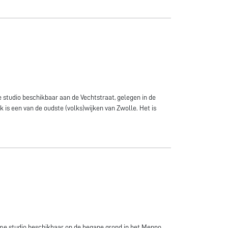
 studio beschikbaar aan de Vechtstraat, gelegen in de
k is een van de oudste (volks)wijken van Zwolle. Het is
ime studio beschikbaar op de begane grond in het Menno