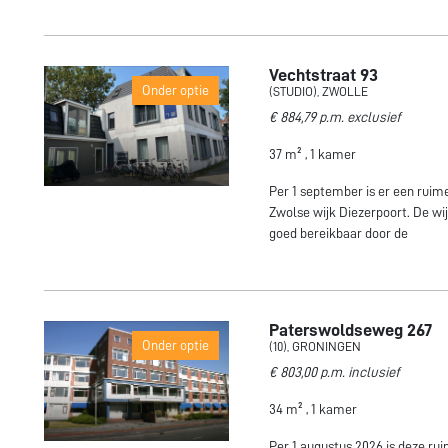
Vechtstraat 93
Onder optie
(STUDIO), ZWOLLE
€ 884,79 p.m. exclusief
37 m² , 1 kamer
Per 1 september is er een ruime
Zwolse wijk Diezerpoort. De wij
goed bereikbaar door de
Paterswoldseweg 267
Onder optie
(10), GRONINGEN
€ 803,00 p.m. inclusief
34 m² , 1 kamer
Per 1 augustus 2026 is deze ru