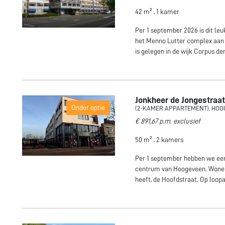
42 m² , 1 kamer
Per 1 september 2026 is dit le
het Menno Lutter complex aan
is gelegen in de wijk Corpus de
Jonkheer de Jongestraat
Onder optie
(2-KAMER APPARTEMENT), HO
€ 891,67 p.m. exclusief
50 m² , 2 kamers
Per 1 september hebben we een
centrum van Hoogeveen. Wonen
heeft, de Hoofdstraat. Op loop