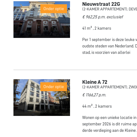
Nieuwstraat 22G
Onder optie
(2-KAMER APPARTEMENT), DEV
€ 962,25 p.m. exclusief
41 m² , 2 kamers
Per 1 september is deze leuke 
oudste steden van Nederland. D
stad, is voorzien van allerlei
Kleine A 72
Onder optie
(2-KAMER APPARTEMENT), ZWO
€ 1166,27 p.m.
44 m² , 2 kamers
Wonen op een unieke locatie in
september 2026 is dit ruime a
derde verdieping aan de Kleine