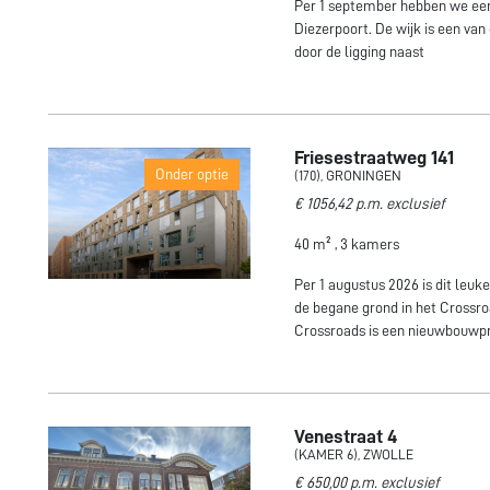
Per 1 september hebben we een 
Diezerpoort. De wijk is een van
door de ligging naast
Friesestraatweg 141
Onder optie
(170), GRONINGEN
€ 1056,42 p.m. exclusief
40 m² , 3 kamers
Per 1 augustus 2026 is dit le
de begane grond in het Crossro
Crossroads is een nieuwbouwpr
Venestraat 4
(KAMER 6), ZWOLLE
€ 650,00 p.m. exclusief