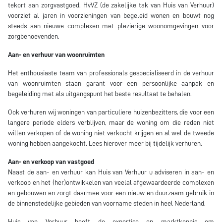
tekort aan zorgvastgoed. HvVZ (de zakelijke tak van Huis van Verhuur)
voorziet al jaren in voorzieningen van begeleid wonen en bouwt nog
steeds aan nieuwe complexen met plezierige woonomgevingen voor
zorgbehoevenden.
Aan- en verhuur van woonruimten
Het enthousiaste team van professionals gespecialiseerd in de verhuur
van woonruimten staan garant voor een persoonlijke aanpak en
begeleiding met als uitgangspunt het beste resultaat te behalen.
Ook verhuren wij woningen van particuliere huizenbezitters, die voor een
langere periode elders verblijven, maar de woning om die reden niet
willen verkopen of de woning niet verkocht krijgen en al wel de tweede
woning hebben aangekocht. Lees hierover meer bij tijdelijk verhuren.
Aan- en verkoop van vastgoed
Naast de aan- en verhuur kan Huis van Verhuur u adviseren in aan- en
verkoop en het (her)ontwikkelen van veelal afgewaardeerde complexen
en gebouwen en zorgt daarmee voor een nieuw en duurzaam gebruik in
de binnenstedelijke gebieden van voorname steden in heel Nederland.
Huis van Verhuur heeft de expertise en marktkennis om